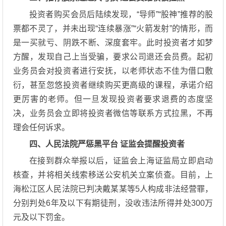
投资者购买会员后陆续发现，“导师”“股神”推荐的股
票都不灵了，并未出现“连续暴涨”“火箭发射”的情形，而
是一买就亏、阴跌不断、深度套牢。此时投资者才如梦
方醒，发现自己上当受骗，要求公司退还会员费。起初
业务员会对投资者进行安抚，以老师状态不佳为借口敷
衍，甚至忽悠投资者继续购买更高级的课程，承诺介绍
更厉害的老师。但一旦发现投资者要求退费的态度坚
决，业务员会立即将投资者微信等联系方式拉黑，不再
理会任何诉求。
四、人民法院严惩黑平台 证监会提醒投资者
在接到群众举报以后，证监会上海证监局立即启动
核查，并将相关线索移送公安机关立案侦查。目前，上
海松江区人民法院已判决戴某某等5人构成非法经营罪，
分别判处6年及以下有期徒刑，没收违法所得并处300万
元及以下罚金。