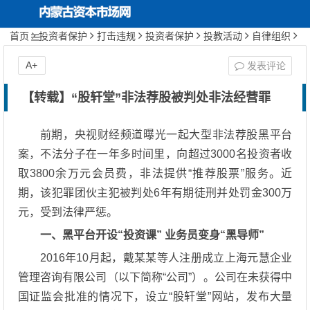
首页
投资者保护
打击违规
投资者保护
投教活动
自律组织
证券期货业协会
正文
内蒙古资本市场网
首页
关于协会
A+
发表评论
协会动态
【转载】“股轩堂”非法荐股被判处非法经营罪
投资者保护
前期，央视财经频道曝光一起大型非法荐股黑平台
案，不法分子在一年多时间里，向超过3000名投资者收
行业文化建设
取3800余万元会员费，非法提供“推荐股票”服务。近
期，该犯罪团伙主犯被判处6年有期徒刑并处罚金300万
期货服务实体经济
元，受到法律严惩。
一、
黑平台开设“投资课” 业务员变身“黑导师”
2016年10月起，戴某某等人注册成立上海元慧企业
管理咨询有限公司（以下简称“公司”）。公司在未获得中
国证监会批准的情况下，设立“股轩堂”网站，发布大量