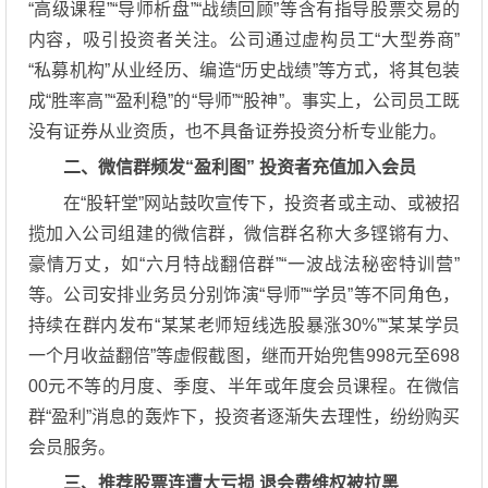
“高级课程”“导师析盘”“战绩回顾”等含有指导股票交易的
内容，吸引投资者关注。公司通过虚构员工“大型券商”
“私募机构”从业经历、编造“历史战绩”等方式，将其包装
成“胜率高”“盈利稳”的“导师”“股神”。事实上，公司员工既
没有证券从业资质，也不具备证券投资分析专业能力。
二、微信群频发“盈利图” 投资者充值加入会员
在“股轩堂”网站鼓吹宣传下，投资者或主动、或被招
揽加入公司组建的微信群，微信群名称大多铿锵有力、
豪情万丈，如“六月特战翻倍群”“一波战法秘密特训营”
等。公司安排业务员分别饰演“导师”“学员”等不同角色，
持续在群内发布“某某老师短线选股暴涨30%”“某某学员
一个月收益翻倍”等虚假截图，继而开始兜售998元至698
00元不等的月度、季度、半年或年度会员课程。在微信
群“盈利”消息的轰炸下，投资者逐渐失去理性，纷纷购买
会员服务。
三、推荐股票连遭大亏损 退会费维权被拉黑